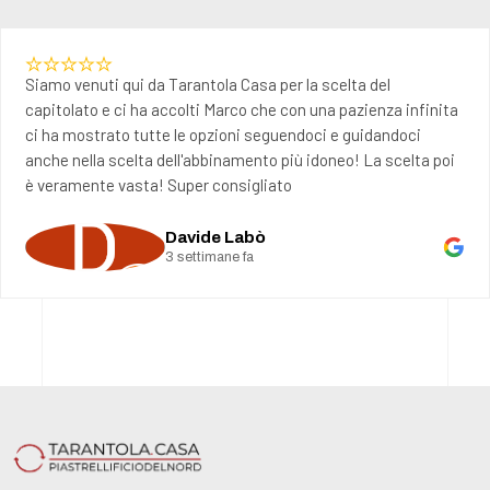
la scelta del
Abbiamo acquistato piastrelle per riv
n una pazienza infinita
ci ha seguito Anna Leonetti molto prof
doci e guidandoci
tutto. Il materiale a fine posa è ottimo.
 idoneo! La scelta poi
lake luke74
un mese fa